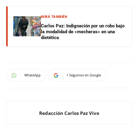
MIRÁ TAMBIÉN
Carlos Paz: Indignación por un robo bajo
la modalidad de «mecheras» en una
dietética
WhatsApp
+ Seguinos en Google
Redacción Carlos Paz Vivo