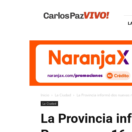
Carlos
Paz
Vivo
L
Inicio
La Ciudad
La Provincia informó dos nuevas 
La Ciudad
La Provincia i