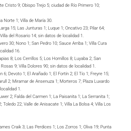
 Cristo 9; Obispo Trejo 5; ciudad de Río Primero 10;
a Norte 1; Villa de María 30.
arga 15; Las Junturas 1; Luque 1; Oncativo 23; Pilar 64;
illa del Rosario 14; sin datos de localidad 1.
avero 30; Nono 1; San Pedro 10; Sauce Arriba 1; Villa Cura
ocalidad 16.
apias 8; Los Cerrillos 5; Los Hornillos 8; Luyaba 2; San
 Rosas 9; Villa Dolores 90; sin datos de localidad 1.
n 6; Devoto 1; El Arañado 1; El Fortín 2; El Tío 1; Freyre 15;
 Marull 2; Miramar de Ansenuza 1; Morteros 7; Plaza Luxardo
localidad 1.
ouwer 2; Falda del Carmen 1; La Paisanita 1; La Serranita 1;
Toledo 22; Valle de Anisacate 1; Villa La Bolsa 4; Villa Los
ames Craik 3; Las Perdices 1; Los Zorros 1; Oliva 19; Punta