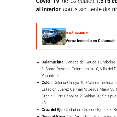
Covid-19
, de los cuales
1.515 co
al interior
, con la siguiente dist
MIRÁ TAMBIÉN
Voraz incendio en Calamuchit
Calamuchita:
Cañada del Sauce 1;Embalse 1
1; Santa Rosa de Calamuchita 10; Villa del Diq
Yacanto 5.
Colón:
Colonia Caroya 10; Colonia Tirolesa 2
Estación Juárez Celman 9; Jesús María 38; L
Granja 1; Río Ceballos 2; Saldán 10; Salsipued
43.
Cruz del Eje
: Ciudad de Cruz del Eje 50; El B
General Roca
: Del Campillo; 1; Huinca Renan