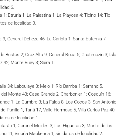
lidad 6.
 1; Etruria 1; La Palestina 1; La Playosa 4; Ticino 14; Tío
atos de localidad 3.
ra 9; General Deheza 46; La Carlota 1; Santa Eufemia 7;
 de Bustos 2; Cruz Alta 9; General Roca 5; Guatimozín 3; Isla
 42; Monte Buey 3; Saira 1.
lle 34; Laboulaye 3; Melo 1; Río Bamba 1; Serrano 5.
a del Monte 43; Casa Grande 2; Charbonier 1; Cosquín 16;
rande 1; La Cumbre 3; La Falda 8; Los Cocos 3; San Antonio
e Punilla 1; Tanti 17; Valle Hermoso 5; Villa Carlos Paz 40;
datos de localidad 1.
rotarán 1; Coronel Moldes 3; Las Higueras 3; Monte de los
ho 11; Vicuña Mackenna 1; sin datos de localidad 2.