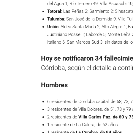
del Agua 1; Río Tercero 49; Villa Ascasubi 10;
Totoral
: Las Peñas 2; Sarmiento 2; Sinsacate 
Tulumba
: San José de la Dormida 9; Villa Tu
Unión
: Aldea Santa María 2; Alto Alegre 1; Bal
Justiniano Posse 1; Laborde 5; Monte Leña 2
Italiano 6; San Marcos Sud 3; sin datos de lo
Hoy se notificaron 34 fallecimi
Córdoba, según el detalle a cont
Hombres
6 residentes de Córdoba capital, de 68, 73, 7
3 residentes de Villa Dolores, de 51, 73 y 79
2 residentes de
Villa Carlos Paz, de 60 y 7
1 residente de La Calera, de 62 años.
1 residente de
La Cumbre, de 84 años.