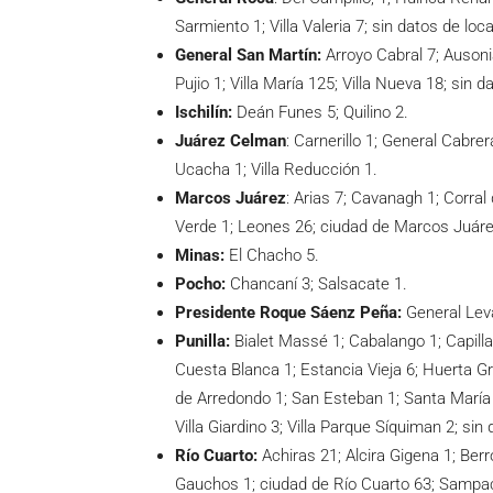
Sarmiento 1; Villa Valeria 7; sin datos de loca
General San Martín:
Arroyo Cabral 7; Ausonia
Pujio 1; Villa María 125; Villa Nueva 18; sin d
Ischilín:
Deán Funes 5; Quilino 2.
Juárez Celman
: Carnerillo 1; General Cabre
Ucacha 1; Villa Reducción 1.
Marcos Juárez
: Arias 7; Cavanagh 1; Corral
Verde 1; Leones 26; ciudad de Marcos Juárez
Minas:
El Chacho 5.
Pocho:
Chancaní 3; Salsacate 1.
Presidente Roque Sáenz Peña:
General Leva
Punilla:
Bialet Massé 1; Cabalango 1; Capill
Cuesta Blanca 1; Estancia Vieja 6; Huerta G
de Arredondo 1; San Esteban 1; Santa María d
Villa Giardino 3; Villa Parque Síquiman 2; sin 
Río Cuarto:
Achiras 21; Alcira Gigena 1; Ber
Gauchos 1; ciudad de Río Cuarto 63; Sampac