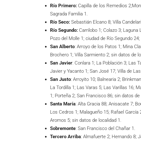
Río Primero:
Capilla de los Remedios 2;Monte
Sagrada Familia 1.
Río Seco:
Sebastián Elcano 8; Villa Candelari
Río Segundo:
Carrilobo 1; Colazo 3; Laguna L
Pozo del Molle 1; ciudad de Río Segundo 24; V
San Alberto
: Arroyo de los Patos 1; Mina Cl
Brochero 1; Villa Sarmiento 2; sin datos de l
San Javier
: Conlara 1; La Población 3; Las T
Javier y Yacanto 1; San José 17; Villa de Las
San Justo
: Arroyito 10; Balnearia 2; Brinkman
La Tordilla 1; Las Varas 5; Las Varillas 16;
1; Porteña 2; San Francisco 86; sin datos de 
Santa María
: Alta Gracia 88; Anisacate 7; B
Los Cedros 1; Malagueño 15; Rafael García 2; 
Aromos 5; sin datos de localidad 1.
Sobremonte
: San Francisco del Chañar 1.
Tercero Arriba
: Almafuerte 2; Hernando 8; J