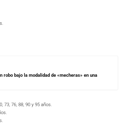
s.
un robo bajo la modalidad de «mecheras» en una
0, 73, 76, 88, 90 y 95 años.
ños.
s.