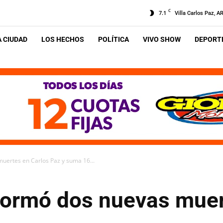
C
7.1
Villa Carlos Paz, A
A CIUDAD
LOS HECHOS
POLÍTICA
VIVO SHOW
DEPORTE
muertes en Carlos Paz y suma 16...
nformó dos nuevas muer