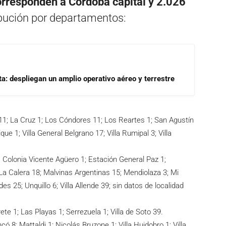
rresponden a Córdoba capital y 2.026
ribución por departamentos:
a: despliegan un amplio operativo aéreo y terrestre
1; La Cruz 1; Los Cóndores 11; Los Reartes 1; San Agustín
ue 1; Villa General Belgrano 17; Villa Rumipal 3; Villa
; Colonia Vicente Agüero 1; Estación General Paz 1;
a Calera 18; Malvinas Argentinas 15; Mendiolaza 3; Mi
es 25; Unquillo 6; Villa Allende 39; sin datos de localidad
rete 1; Las Playas 1; Serrezuela 1; Villa de Soto 39.
có 8; Mattaldi 1; Nicolás Bruzone 1; Villa Huidobro 1; Villa