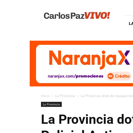
Carlos
Paz
Vivo
L
Inicio
La Provincia
La Provincia dotó de equipamien
La Provincia
La Provincia do