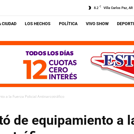
C
8.2
Villa Carlos Paz, AR
A CIUDAD
LOS HECHOS
POLÍTICA
VIVO SHOW
DEPORTE
to a la Fuerza Policial Antinarcotráfico
tó de equipamiento a l