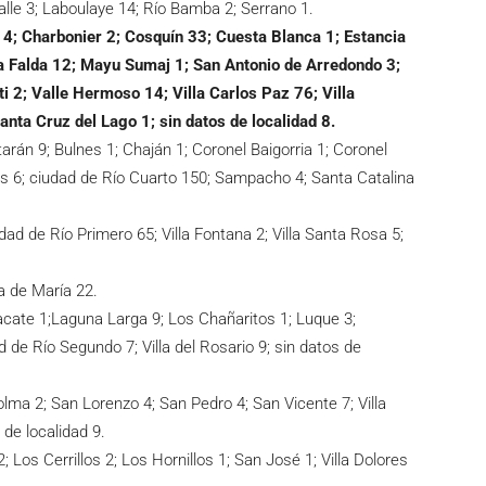
lle 3; Laboulaye 14; Río Bamba 2; Serrano 1.
14; Charbonier 2; Cosquín 33; Cuesta Blanca 1; Estancia
a Falda 12; Mayu Sumaj 1; San Antonio de Arredondo 3;
i 2; Valle Hermoso 14; Villa Carlos Paz 76; Villa
Santa Cruz del Lago 1; sin datos de localidad 8.
tarán 9; Bulnes 1; Chaján 1; Coronel Baigorria 1; Coronel
as 6; ciudad de Río Cuarto 150; Sampacho 4; Santa Catalina
udad de Río Primero 65; Villa Fontana 2; Villa Santa Rosa 5;
a de María 22.
acate 1;Laguna Larga 9; Los Chañaritos 1; Luque 3;
ad de Río Segundo 7; Villa del Rosario 9; sin datos de
lma 2; San Lorenzo 4; San Pedro 4; San Vicente 7; Villa
 de localidad 9.
 Los Cerrillos 2; Los Hornillos 1; San José 1; Villa Dolores