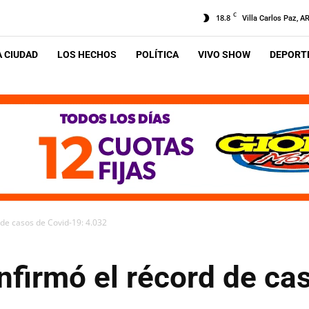
C
18.8
Villa Carlos Paz, A
A CIUDAD
LOS HECHOS
POLÍTICA
VIVO SHOW
DEPORTE
 de casos de Covid-19: 4.032
nfirmó el récord de ca