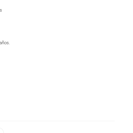
os
 años.