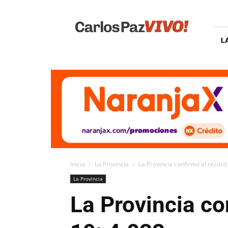
Carlos
Paz
Vivo
L
Inicio
La Provincia
La Provincia confirmó el récord
La Provincia
La Provincia co