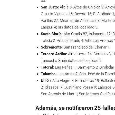
33.
San Justo:
Alicia 8; Altos de Chipión 9; Arro
Colonia Viganaud 6; Devoto 16; El Arañado 1; 
Varillas 27; Miramar de Ansenuza 3; Mortero
Laspiur 4; sin datos de localidad 3.
Santa María:
Alta Gracia 82; Anisacate 12; 
Toledo 2; Villa del Prado 4; Villa Los Aromos 
Sobremonte:
San Francisco del Chañar 1.
Tercero Arriba:
Almafuerte 14; Corralito 3; 
Tancacha 3; sin datos de localidad 2.
Totoral:
Las Peñas 1; Sarmiento 2; Simbolar 4;
Tulumba:
Las Arrias 2; San José de la Dormi
Unión
: Alto Alegre 3; Ballesteros 19; Ballest
2; Idiazábal 7; Justiniano Posse 9; Laborde 5
San Antonio de Litín 1; San Marcos Sud 9; si
Además, se notificaron 25 fall