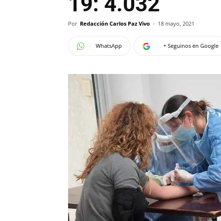
19: 4.032
Por
Redacción Carlos Paz Vivo
-
18 mayo, 2021
WhatsApp
+ Seguinos en Google