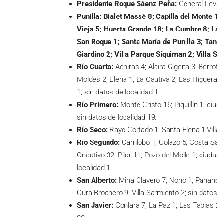
Presidente Roque Sáenz Peña:
General Leva
Punilla:
Bialet Massé 8; Capilla del Monte 
Vieja 5; Huerta Grande 18; La Cumbre 8; L
San Roque 1; Santa María de Punilla 3; Tant
Giardino 2; Villa Parque Síquiman 2; Villa 
Río Cuarto:
Achiras 4; Alcira Gigena 3; Berro
Moldes 2; Elena 1; La Cautiva 2; Las Higuer
1; sin datos de localidad 1.
Río Primero:
Monte Cristo 16; Piquillín 1; ci
sin datos de localidad 19.
Río Seco:
Rayo Cortado 1; Santa Elena 1;Vill
Rio Segundo:
Carrilobo 1; Colazo 5; Costa S
Oncativo 32; Pilar 11; Pozo del Molle 1; ciud
localidad 1.
San Alberto:
Mina Clavero 7; Nono 1; Panaho
Cura Brochero 9; Villa Sarmiento 2; sin datos
San Javier:
Conlara 7; La Paz 1; Las Tapias 2;