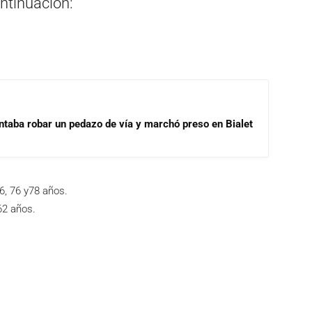
ontinuación:
ntaba robar un pedazo de vía y marchó preso en Bialet
66, 76 y78 años.
62 años.