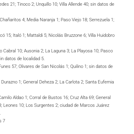
des 21; Tinoco 2; Unquillo 10; Villa Allende 40; sin datos de
 Chañaritos 4; Media Naranja 1; Paso Viejo 18; Serrezuela 1;
ó 15; Italó 1; Mattaldi 5; Nicolás Bruzzone 6; Villa Huidobro
yo Cabral 10; Ausonia 2; La Laguna 3; La Playosa 10; Pasco
sin datos de localidad 5.
nes 57; Olivares de San Nicolás 1; Quilino 1; sin datos de
l Durazno 1; General Deheza 2; La Carlota 2; Santa Eufemia
Camilo Aldao 1; Corral de Bustos 16; Cruz Alta 69; General
de 3; Leones 10; Los Surgentes 2; ciudad de Marcos Juárez
.
s 7