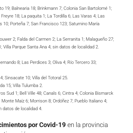
yito 19; Balnearia 18; Brinkmann 7; Colonia San Bartolomé 1;
Freyre 18; La paquita 1; La Tordilla 6; Las Varas 4; Las
s 10; Porteña 7; San Francisco 123; Saturnino María
Bouwer 2; Falda del Carmen 2; La Serranita 1; Malagueño 27;
1; Villa Parque Santa Ana 4; sin datos de localidad 2.
Hernando 8; Las Perdices 3; Oliva 4; Río Tercero 33;
 Sinsacate 10; Villa del Totoral 25.
da 15; Villa Tulumba 2.
eros Sud 1; Bell Ville 48; Canals 6; Cintra 4; Colonia Bismarck
; Monte Maíz 6; Morrison 8; Ordóñez 7; Pueblo Italiano 4;
n datos de localidad 4.
ecimientos por Covid-19
en la provincia