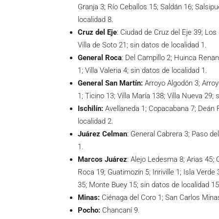
Granja 3; Río Ceballos 15; Saldán 16; Salsipue
localidad 8.
Cruz del Eje
: Ciudad de Cruz del Eje 39; Los
Villa de Soto 21; sin datos de localidad 1.
General Roca
: Del Campillo 2; Huinca Renanc
1; Villa Valeria 4; sin datos de localidad 1.
General San Martín:
Arroyo Algodón 3; Arro
1; Ticino 13; Villa María 138; Villa Nueva 29; 
Ischilín:
Avellaneda 1; Copacabana 7; Deán Fu
localidad 2.
Juárez Celman
: General Cabrera 3; Paso de
1.
Marcos Juárez
: Alejo Ledesma 8; Arias 45; 
Roca 19; Guatimozín 5; Inriville 1; Isla Ver
35; Monte Buey 15; sin datos de localidad 15
Minas:
Ciénaga del Coro 1; San Carlos Mina
Pocho:
Chancaní 9.