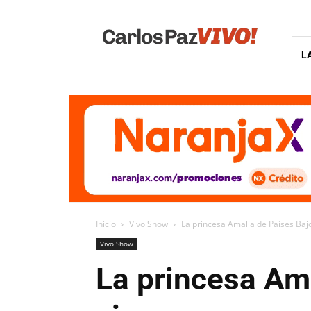
Carlos
Paz
Vivo
L
Inicio
Vivo Show
La princesa Amalia de Países Bajo
Vivo Show
La princesa Ama