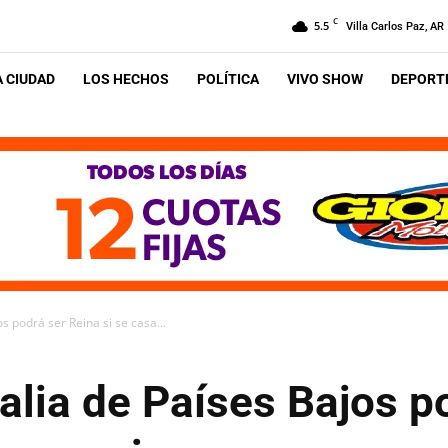
C
5.5
Villa Carlos Paz, AR
A CIUDAD
LOS HECHOS
POLÍTICA
VIVO SHOW
DEPORTE
s podrá ser Reina si se casa...
lia de Países Bajos p