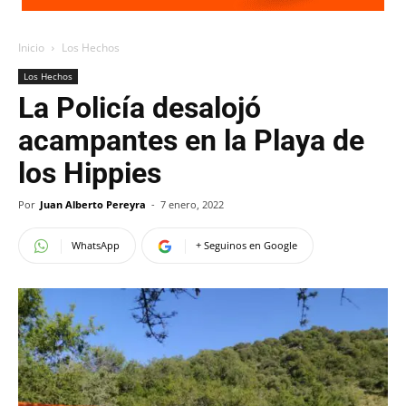
Inicio
Los Hechos
Los Hechos
La Policía desalojó
acampantes en la Playa de
los Hippies
Por
Juan Alberto Pereyra
-
7 enero, 2022
WhatsApp
+ Seguinos en Google