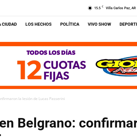
C
15.5
Villa Carlos Paz, AR
A CIUDAD
LOS HECHOS
POLÍTICA
VIVO SHOW
DEPORTE
onfirmaron la lesión de Lucas Passerini
 en Belgrano: confirmar