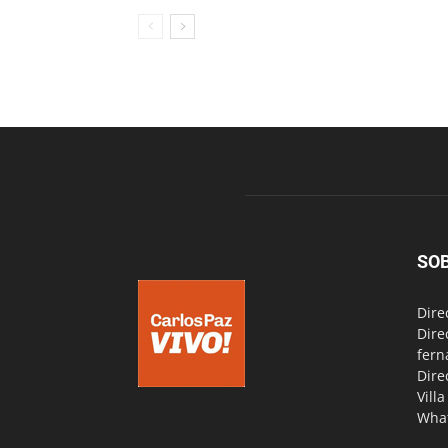
SO
Dire
Dire
fern
Dire
Vill
Wha