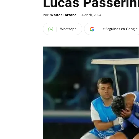
Lucas Passerin
Por
Walter Tortone
-
4 abril, 2024
WhatsApp
+ Seguinos en Google