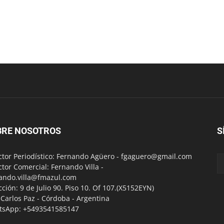
BRE NOSOTROS
S
ctor Periodístico: Fernando Agüero -
fgaguero@gmail.com
ctor Comercial: Fernando Villa -
ando.villa@fmazul.com
cción: 9 de Julio 90. Piso 10. Of 107.(X5152EYN)
a Carlos Paz - Córdoba - Argentina
tsApp: +5493541585147