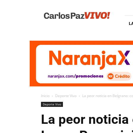
Carlos
Paz
Vivo
L
Inicio
Deporte Vivo
La peor noticia en Belgrano: c
Deporte Vivo
La peor noticia