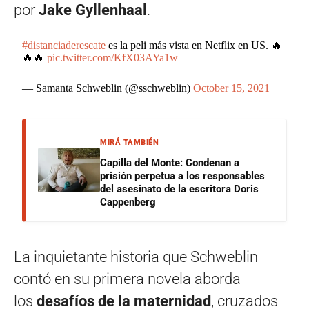
por
Jake Gyllenhaal
.
#distanciaderescate
es la peli más vista en Netflix en US. 🔥
🔥🔥
pic.twitter.com/KfX03AYa1w
— Samanta Schweblin (@sschweblin)
October 15, 2021
MIRÁ TAMBIÉN
Capilla del Monte: Condenan a
prisión perpetua a los responsables
del asesinato de la escritora Doris
Cappenberg
La inquietante historia que Schweblin
contó en su primera novela aborda
los
desafíos de la maternidad
,
cruzados