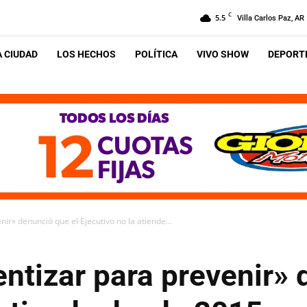
C
5.5
Villa Carlos Paz, AR
A CIUDAD
LOS HECHOS
POLÍTICA
VIVO SHOW
DEPORTE
ir» denunció que el Ejecutivo no la atiende...
ntizar para prevenir» 