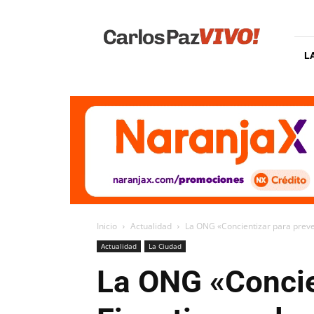
Carlos
Paz
Vivo
L
Inicio
Actualidad
La ONG «Concientizar para preven
Actualidad
La Ciudad
La ONG «Concie