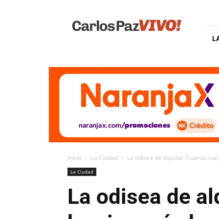
Carlos
Paz
Vivo
L
Inicio
La Ciudad
La odisea de alquilar: Cuánto cues
La Ciudad
La odisea de al