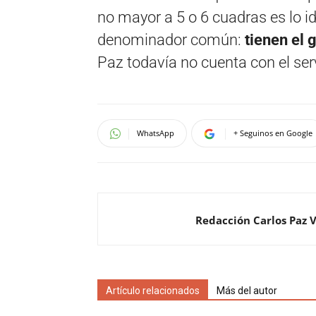
no mayor a 5 o 6 cuadras es lo i
denominador común:
tienen el 
Paz todavía no cuenta con el serv
WhatsApp
+ Seguinos en Google
Redacción Carlos Paz 
Artículo relacionados
Más del autor