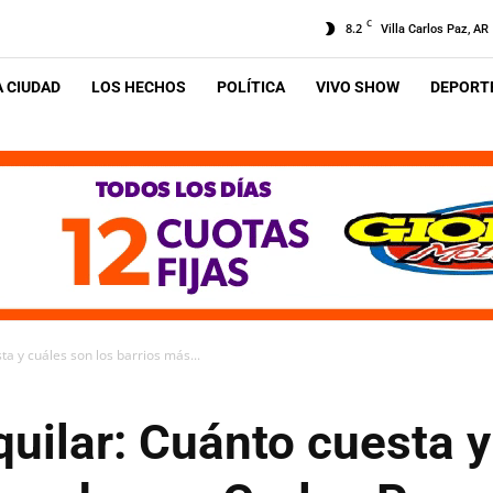
C
8.2
Villa Carlos Paz, AR
A CIUDAD
LOS HECHOS
POLÍTICA
VIVO SHOW
DEPORTE
ta y cuáles son los barrios más...
quilar: Cuánto cuesta y