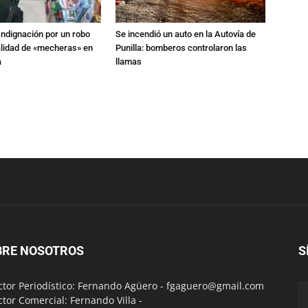
Indignación por un robo
Se incendió un auto en la Autovía de
alidad de «mecheras» en
Punilla: bomberos controlaron las
a
llamas
BRE NOSOTROS
S
ctor Periodístico: Fernando Agüero -
fgaguero@gmail.com
ctor Comercial: Fernando Villa -