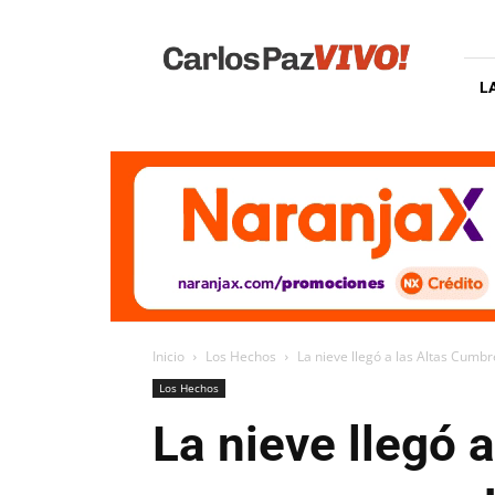
Carlos
Paz
Vivo
L
Inicio
Los Hechos
La nieve llegó a las Altas Cumb
Los Hechos
La nieve llegó 