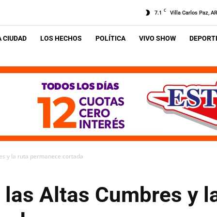
C
7.1
Villa Carlos Paz, A
A CIUDAD
LOS HECHOS
POLÍTICA
VIVO SHOW
DEPORTE
res y la ruta permanece cortada
a las Altas Cumbres y l