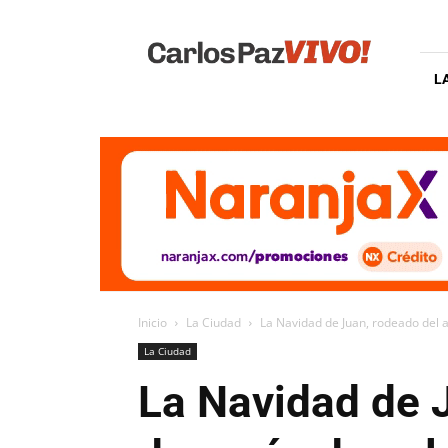
Carlos
Paz
Vivo
L
Inicio
La Ciudad
La Navidad de Juan, rodeado del a
La Ciudad
La Navidad de J