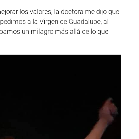
orar los valores, la doctora me dijo que
e pedimos a la Virgen de Guadalupe, al
ábamos un milagro más allá de lo que