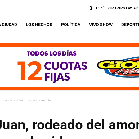
C
13.2
Villa Carlos Paz, AR
A CIUDAD
LOS HECHOS
POLÍTICA
VIVO SHOW
DEPORTE
mor de su familia después de...
uan, rodeado del amor