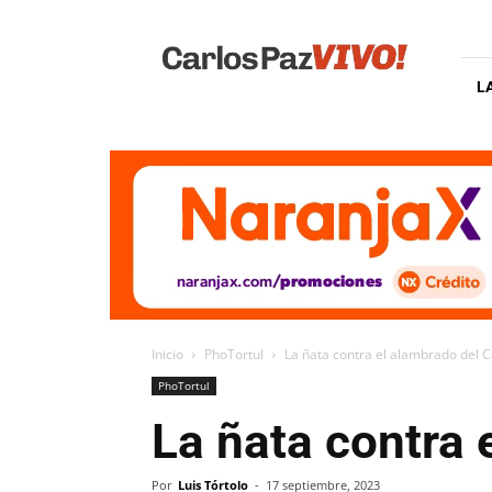
Carlos
Paz
Vivo
L
Inicio
PhoTortul
La ñata contra el alambrado del 
PhoTortul
La ñata contra
Por
Luis Tórtolo
-
17 septiembre, 2023