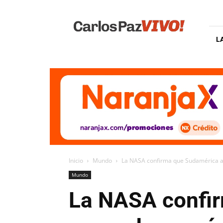
Carlos
Paz
Vivo
L
Inicio
Mundo
La NASA confirma que Sudamérica at
Mundo
La NASA confir