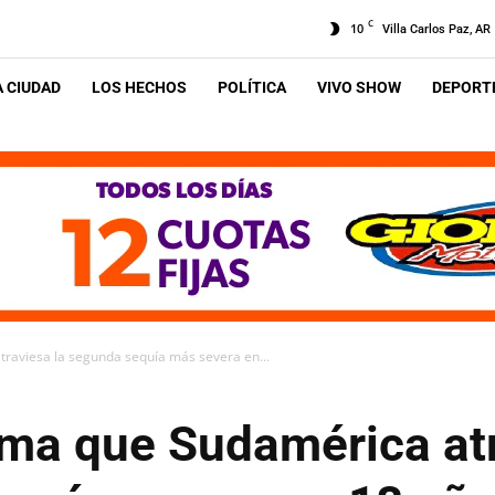
C
10
Villa Carlos Paz, AR
A CIUDAD
LOS HECHOS
POLÍTICA
VIVO SHOW
DEPORTE
raviesa la segunda sequía más severa en...
ma que Sudamérica atr