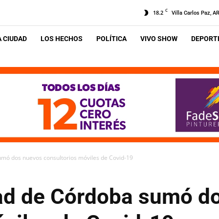
C
18.2
Villa Carlos Paz, A
A CIUDAD
LOS HECHOS
POLÍTICA
VIVO SHOW
DEPORTE
umó dos nuevos consultorios móviles de Covid-19
ad de Córdoba sumó d