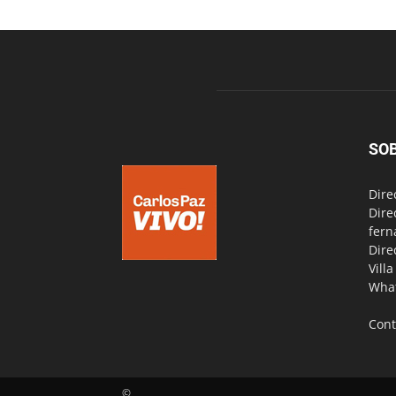
SO
Dire
Dire
fern
Dire
Vill
Wha
Cont
©