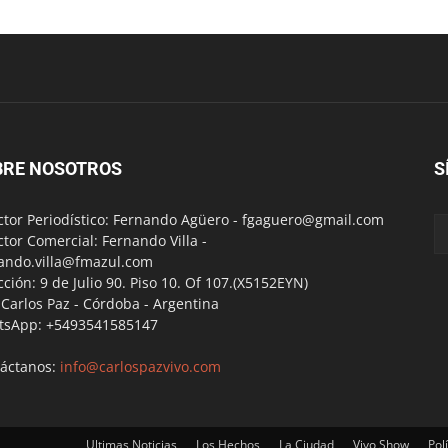
BRE NOSOTROS
S
ctor Periodístico: Fernando Agüero -
fgaguero@gmail.com
ctor Comercial: Fernando Villa -
ando.villa@fmazul.com
cción: 9 de Julio 90. Piso 10. Of 107.(X5152EYN)
a Carlos Paz - Córdoba - Argentina
tsApp: +5493541585147
áctanos:
info@carlospazvivo.com
Ultimas Noticias
Los Hechos
La Ciudad
Vivo Show
Polí