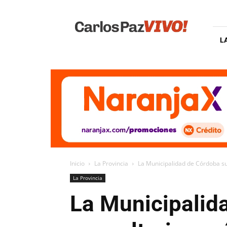
Carlos
Paz
Vivo
L
Inicio
La Provincia
La Municipalidad de Córdoba s
La Provincia
La Municipalid