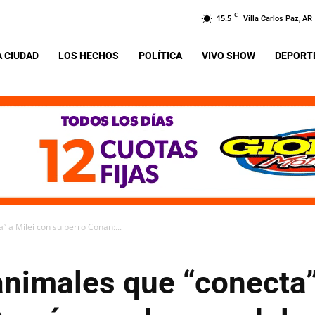
C
15.5
Villa Carlos Paz, AR
A CIUDAD
LOS HECHOS
POLÍTICA
VIVO SHOW
DEPORTE
 a Milei con su perro Conan:...
nimales que “conecta” 