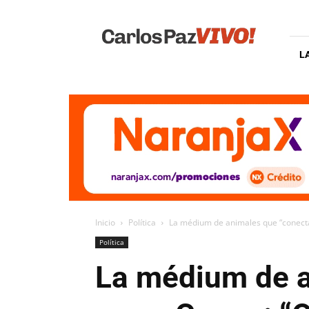
Carlos
Paz
Vivo
L
Inicio
Política
La médium de animales que “conecta”
Política
La médium de a