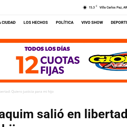
C
15.3
Villa Carlos Paz, A
A CIUDAD
LOS HECHOS
POLÍTICA
VIVO SHOW
DEPORTE
rtad: Quiero justicia para mi hijo
quim salió en libertad