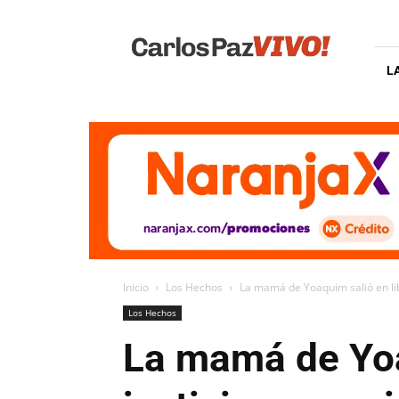
Carlos
Paz
Vivo
L
Inicio
Los Hechos
La mamá de Yoaquim salió en libe
Los Hechos
La mamá de Yoa