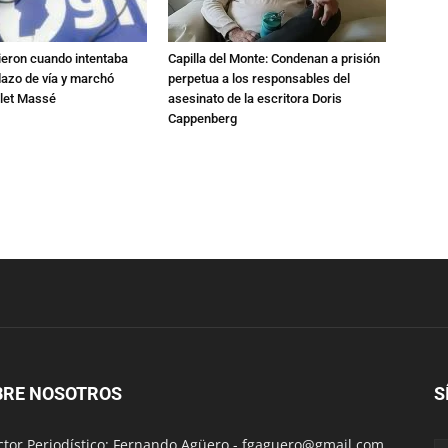
ieron cuando intentaba
Capilla del Monte: Condenan a prisión
dazo de vía y marchó
perpetua a los responsables del
alet Massé
asesinato de la escritora Doris
Cappenberg
BRE NOSOTROS
S
ctor Periodístico: Fernando Agüero -
fgaguero@gmail.com