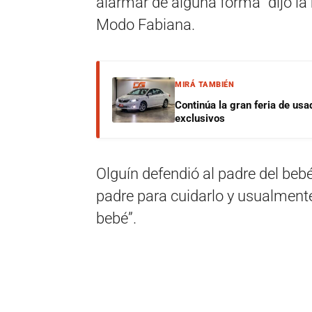
alarmar de alguna forma” dijo la
Modo Fabiana.
MIRÁ TAMBIÉN
Continúa la gran feria de u
exclusivos
Olguín defendió al padre del beb
padre para cuidarlo y usualmente s
bebé”.