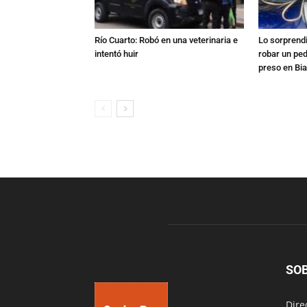
Río Cuarto: Robó en una veterinaria e
Lo sorprend
intentó huir
robar un pe
preso en Bi
SO
Dire