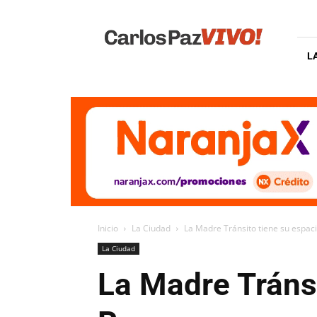
Carlos
Paz
Vivo
L
Inicio
La Ciudad
La Madre Tránsito tiene su espaci
La Ciudad
La Madre Tránsi