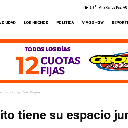
C
8.8
Villa Carlos Paz, AR
A CIUDAD
LOS HECHOS
POLÍTICA
VIVO SHOW
DEPORTE
o junto al lago San Roque
to tiene su espacio ju