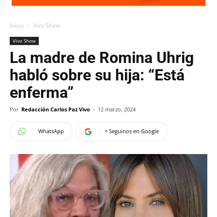
Inicio
Vivo Show
Vivo Show
La madre de Romina Uhrig
habló sobre su hija: “Está
enferma”
Por
Redacción Carlos Paz Vivo
-
12 marzo, 2024
WhatsApp
+ Seguinos en Google