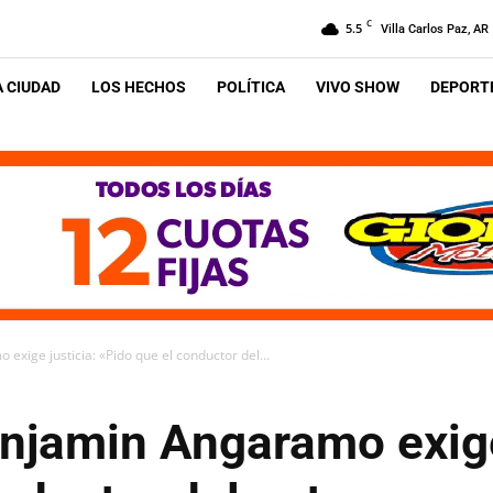
C
5.5
Villa Carlos Paz, AR
A CIUDAD
LOS HECHOS
POLÍTICA
VIVO SHOW
DEPORTE
xige justicia: «Pido que el conductor del...
njamin Angaramo exige 