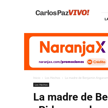
Carlos
Paz
Vivo
L
Inicio
Los Hechos
La madre de Benjamin Angaramo e
Los Hechos
La madre de Be