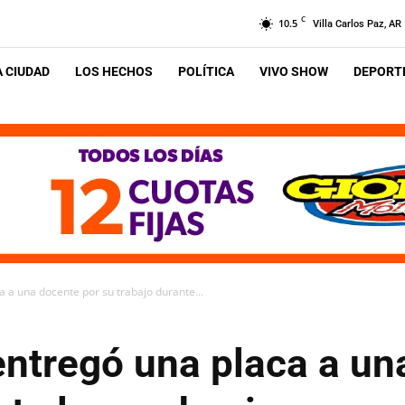
C
10.5
Villa Carlos Paz, AR
A CIUDAD
LOS HECHOS
POLÍTICA
VIVO SHOW
DEPORTE
a a una docente por su trabajo durante...
entregó una placa a un