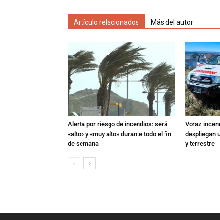
Artículo relacionados
Más del autor
Alerta por riesgo de incendios: será
Voraz incen
«alto» y «muy alto» durante todo el fin
despliegan u
de semana
y terrestre