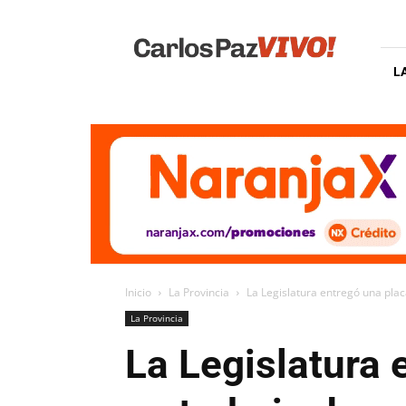
Carlos
Paz
Vivo
L
Inicio
La Provincia
La Legislatura entregó una plac
La Provincia
La Legislatura 