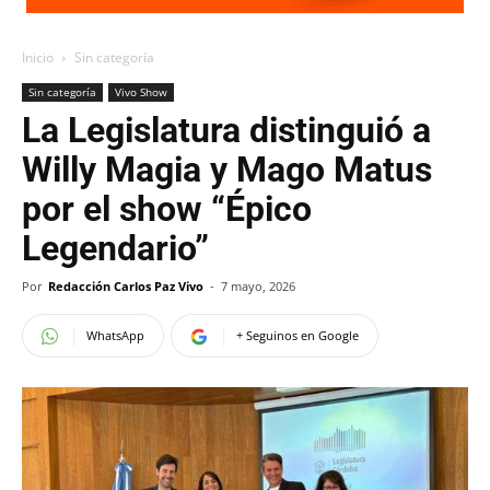
Inicio
Sin categoría
Sin categoría
Vivo Show
La Legislatura distinguió a
Willy Magia y Mago Matus
por el show “Épico
Legendario”
Por
Redacción Carlos Paz Vivo
-
7 mayo, 2026
WhatsApp
+ Seguinos en Google