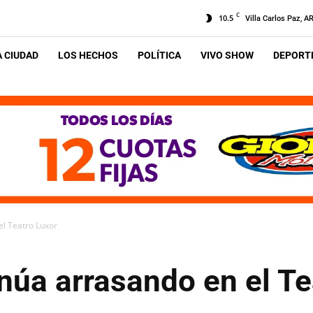
C
10.5
Villa Carlos Paz, A
A CIUDAD
LOS HECHOS
POLÍTICA
VIVO SHOW
DEPORTE
el Teatro Luxor
núa arrasando en el Te