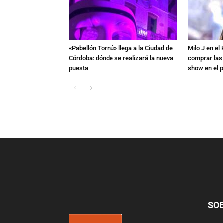
«Pabellón Tornú» llega a la Ciudad de
Milo J en e
Córdoba: dónde se realizará la nueva
comprar las
puesta
show en el p
SO