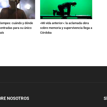
l Kempes: cuándo y dónde
«Mi vida anterior»: la aclamada obra
 entradas para su único
sobre memoria y supervivencia llega a
aís
Córdoba
BRE NOSOTROS
S