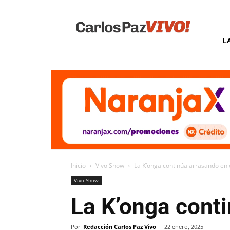
Carlos
Paz
Vivo
L
Inicio
Vivo Show
La K’onga continúa arrasando en 
Vivo Show
La K’onga conti
Por
Redacción Carlos Paz Vivo
-
22 enero, 2025