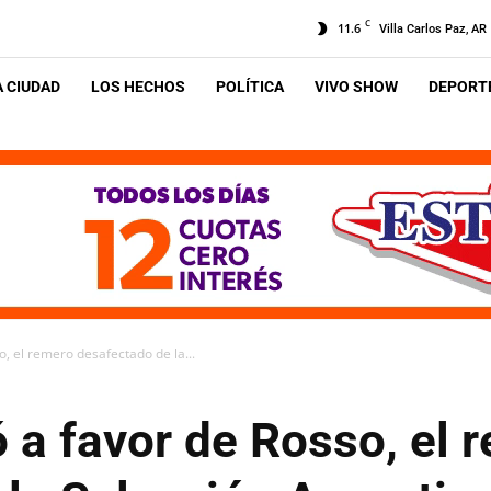
C
11.6
Villa Carlos Paz, AR
A CIUDAD
LOS HECHOS
POLÍTICA
VIVO SHOW
DEPORTE
so, el remero desafectado de la...
ló a favor de Rosso, el 