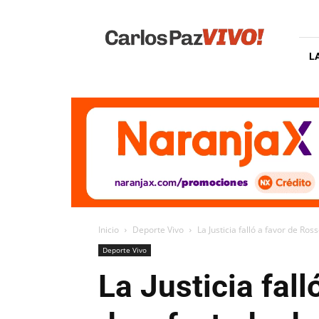
Carlos
Paz
Vivo
L
Inicio
Deporte Vivo
La Justicia falló a favor de Ros
Deporte Vivo
La Justicia fal