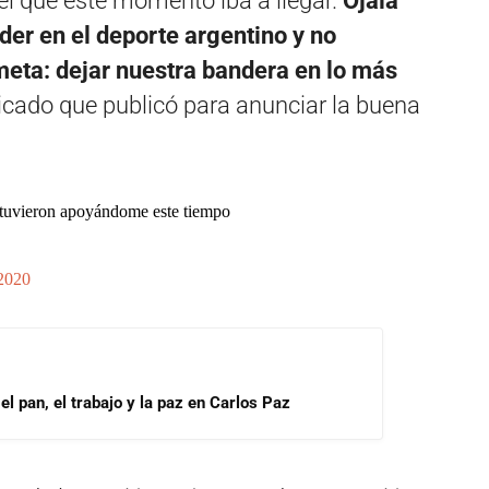
reí que este momento iba a llegar.
Ojalá
der en el deporte argentino y no
meta: dejar nuestra bandera en lo más
icado que publicó para anunciar la buena
stuvieron apoyándome este tiempo
2020
l pan, el trabajo y la paz en Carlos Paz