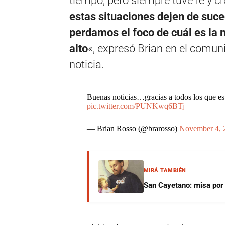
tiempo, pero siempre tuve fe y c
estas situaciones dejen de suce
perdamos el foco de cuál es la 
alto
«, expresó Brian en el comun
noticia.
Buenas noticias…gracias a todos los que e
pic.twitter.com/PUNKwq6BTj
— Brian Rosso (@brarosso)
November 4, 
MIRÁ TAMBIÉN
San Cayetano: misa por e