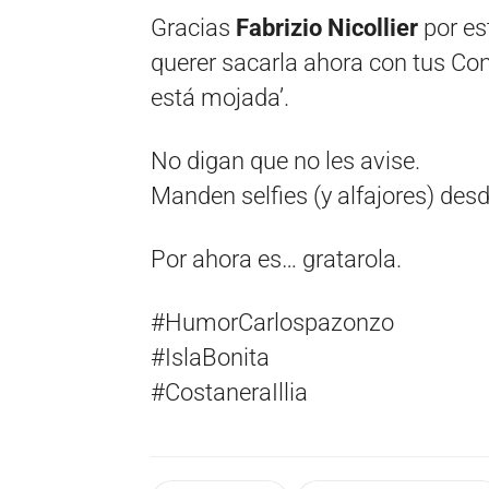
Gracias
Fabrizio Nicollier
por es
querer sacarla ahora con tus Co
está mojada’.
No digan que no les avise.
Manden selfies (y alfajores) desde
Por ahora es… gratarola.
#HumorCarlospazonzo
#IslaBonita
#CostaneraIllia