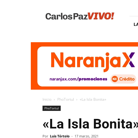
Carlos
Paz
Vivo
L
Inicio
PhoTortul
«La Isla Bonita»
PhoTortul
«La Isla Bonita
Por
Luis Tórtolo
-
17 marzo, 2021