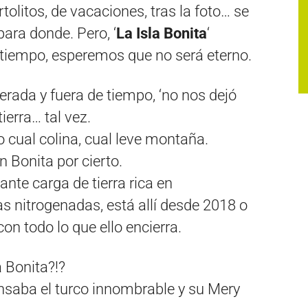
tolitos, de vacaciones, tras la foto… se
para donde. Pero, ‘
La Isla Bonita
‘
o tiempo, esperemos que no será eterno.
erada y fuera de tiempo, ‘no nos dejó
ierra… tal vez.
o cual colina, cual leve montaña.
n Bonita por cierto.
nte carga de tierra rica en
as nitrogenadas, está allí desde 2018 o
n todo lo que ello encierra.
a Bonita?!?
saba el turco innombrable y su Mery