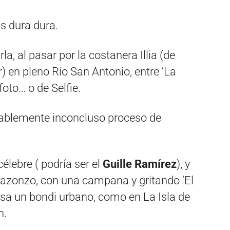
s dura dura.
la, al pasar por la costanera Illia (de
r) en pleno Río San Antonio, entre ‘La
foto… o de Selfie.
icablemente inconcluso proceso de
élebre ( podría ser el
Guille
Ramírez
), y
pazonzo, con una campana y gritando ‘El
asa un bondi urbano, como en La Isla de
n.