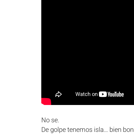
No se.
De golpe tenemos isla… bien bon