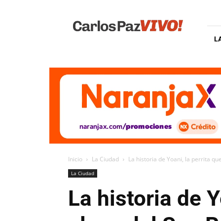
Carlos
Paz
Vivo
L
Inicio
La Ciudad
La historia de Yoani, la perrita que
La Ciudad
La historia de Y