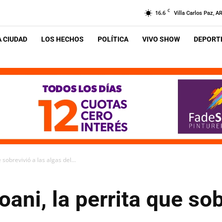
C
16.6
Villa Carlos Paz, A
A CIUDAD
LOS HECHOS
POLÍTICA
VIVO SHOW
DEPORTE
 sobrevivió a las algas del...
oani, la perrita que sob