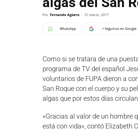
algas del San 
Por
Fernando Agüero
-
21 marzo, 2017
WhatsApp
+ Seguinos en Google
Como si se tratara de una puesta 
programa de TV del español Jesú
voluntarios de FUPA dieron a cono
San Roque con el cuerpo y su pe
algas que por estos días circula
«Gracias al valor de un hombre que
está con vida», contó Elizabeth 