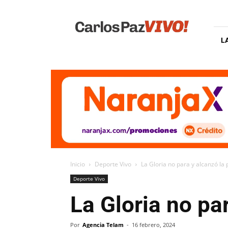
Carlos
Paz
Vivo
L
Inicio
Deporte Vivo
La Gloria no para y alcanzó la
Deporte Vivo
La Gloria no pa
Por
Agencia Telam
-
16 febrero, 2024