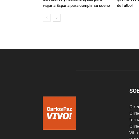
viajar a España para cumplir su sueño
de fútbol
SO
Dire
Dire
fern
Dire
Vill