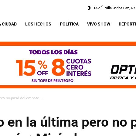
C
13.2
Villa Carlos Paz, AR
A CIUDAD
LOS HECHOS
POLÍTICA
VIVO SHOW
DEPORTE
pero no pasó del empate...
o en la última pero no 