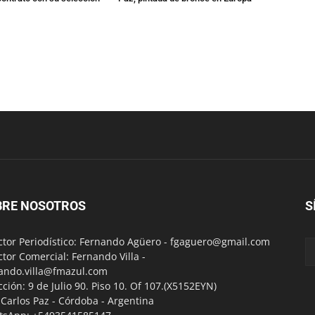
BRE NOSOTROS
S
ctor Periodístico: Fernando Agüero -
fgaguero@gmail.com
ctor Comercial: Fernando Villa -
ando.villa@fmazul.com
cción: 9 de Julio 90. Piso 10. Of 107.(X5152EYN)
a Carlos Paz - Córdoba - Argentina