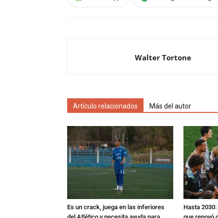
Walter Tortone
Artículo relacionados
Más del autor
Es un crack, juega en las inferiores
Hasta 2030: 
del Atlético y necesita ayuda para
que renovó c