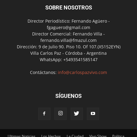
SOBRE NOSOTROS
Director Periodístico: Fernando Agüero -
fgaguero@gmail.com
Director Comercial: Fernando Villa -
fernando.villa@fmazul.com
Dirección: 9 de Julio 90. Piso 10. Of 107.(X5152EYN)
Villa Carlos Paz - Córdoba - Argentina
WhatsApp: +5493541585147
Contáctanos:
info@carlospazvivo.com
SÍGUENOS
Ultimas Noticias
Los Hechos
La Ciudad
Vivo Show
Política