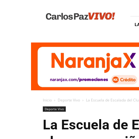
Carlos
Paz
Vivo
L
Inicio
Deporte Vivo
La Escuela de Escalada del Club
Deporte Vivo
La Escuela de E