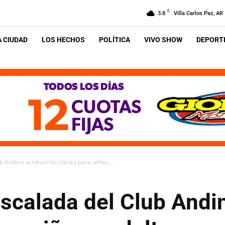
C
3.8
Villa Carlos Paz, AR
A CIUDAD
LOS HECHOS
POLÍTICA
VIVO SHOW
DEPORTE
 Andino arrancó las clases para niños,...
scalada del Club Andi