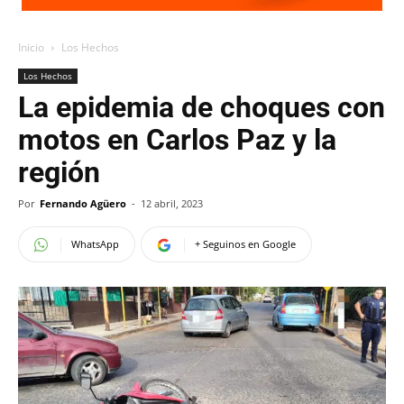
Inicio
Los Hechos
Los Hechos
La epidemia de choques con
motos en Carlos Paz y la
región
Por
Fernando Agüero
-
12 abril, 2023
WhatsApp
+ Seguinos en Google