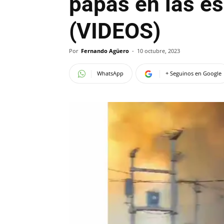
papás en las es
(VIDEOS)
Por
Fernando Agüero
-
10 octubre, 2023
WhatsApp
+ Seguinos en Google