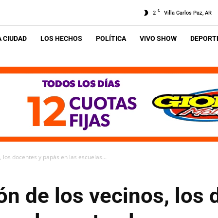
C
2
Villa Carlos Paz, AR
A CIUDAD
LOS HECHOS
POLÍTICA
VIVO SHOW
DEPORTE
 los docentes y papás en las escuelas...
n de los vecinos, los 