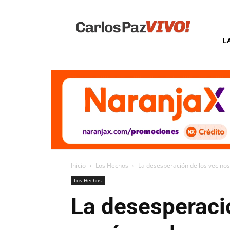
Carlos
Paz
Vivo
L
Inicio
Los Hechos
La desesperación de los vecinos,
Los Hechos
La desesperació