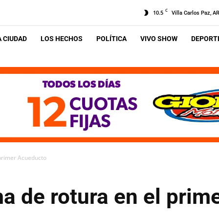
C
10.5
Villa Carlos Paz, A
A CIUDAD
LOS HECHOS
POLÍTICA
VIVO SHOW
DEPORTE
 primer Acueducto
a de rotura en el pri