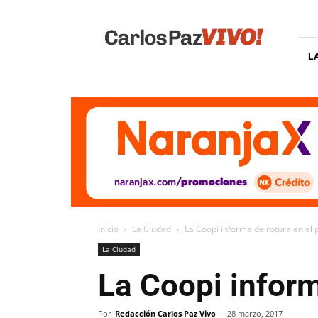
Carlos
Paz
Vivo
L
Inicio
La Ciudad
La Coopi informa de rotura en el
La Ciudad
La Coopi inform
Por
Redacción Carlos Paz Vivo
-
28 marzo, 2017