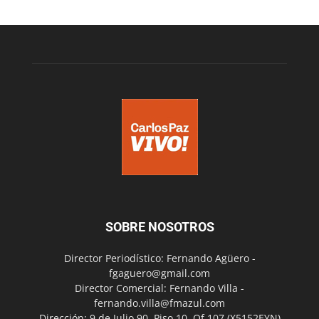
SOBRE NOSOTROS
Director Periodístico: Fernando Agüero -
fgaguero@gmail.com
Director Comercial: Fernando Villa -
fernando.villa@fmazul.com
Dirección: 9 de Julio 90. Piso 10. Of 107.(X5152EYN)