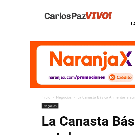
Carlos
Paz
Vivo
L
Inicio
Negocios
La Canasta Básica Alimentaria au
Negocios
La Canasta Bás