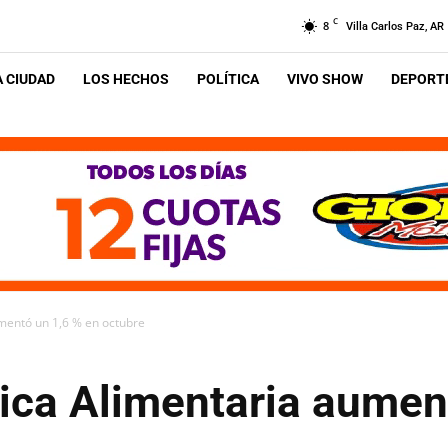
C
8
Villa Carlos Paz, AR
A CIUDAD
LOS HECHOS
POLÍTICA
VIVO SHOW
DEPORTE
mentó un 1,6 % en octubre
ica Alimentaria aumen