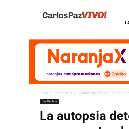
Carlos
Paz
Vivo
L
Inicio
Los Hechos
La autopsia determinó que Celi
Los Hechos
La autopsia de