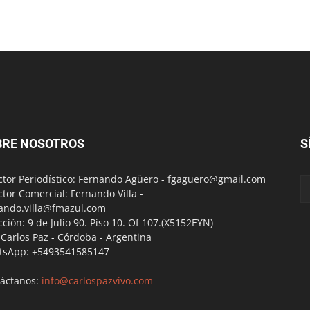
BRE NOSOTROS
S
ctor Periodístico: Fernando Agüero -
fgaguero@gmail.com
ctor Comercial: Fernando Villa -
ando.villa@fmazul.com
cción: 9 de Julio 90. Piso 10. Of 107.(X5152EYN)
a Carlos Paz - Córdoba - Argentina
tsApp: +5493541585147
áctanos:
info@carlospazvivo.com