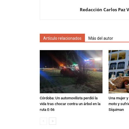
Redacción Carlos Paz 
Artículo relacionados
Más del autor
Córdoba: Un automovilista perdió la
Una mujer y 
vida tras chocar contra un árbol en la
moto y sufri
ruta E-56
Síquiman