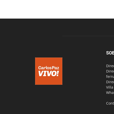
SO
Dire
Dire
fern
Dire
Vill
Wha
Cont