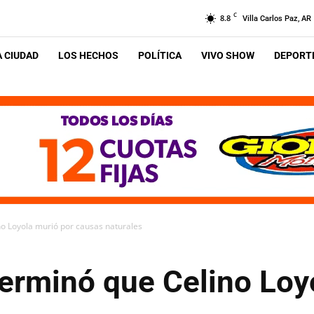
C
8.8
Villa Carlos Paz, AR
A CIUDAD
LOS HECHOS
POLÍTICA
VIVO SHOW
DEPORTE
no Loyola murió por causas naturales
terminó que Celino Loy