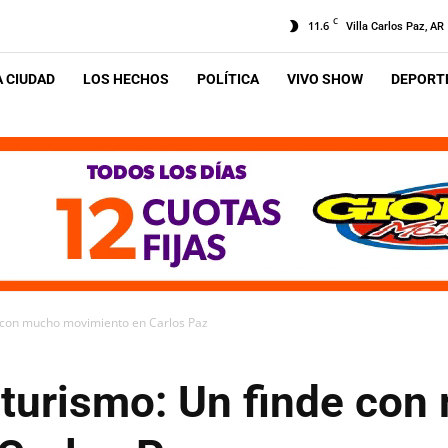
C
11.6
Villa Carlos Paz, AR
A CIUDAD
LOS HECHOS
POLÍTICA
VIVO SHOW
DEPORTE
e con mucho movimiento en Carlos Paz
 turismo: Un finde co