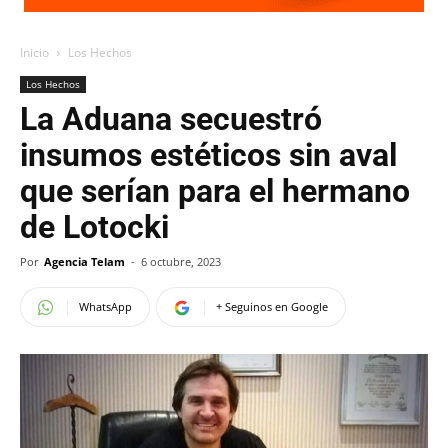
Inicio
Los Hechos
Los Hechos
La Aduana secuestró
insumos estéticos sin aval
que serían para el hermano
de Lotocki
Por
Agencia Telam
-
6 octubre, 2023
WhatsApp
+ Seguinos en Google