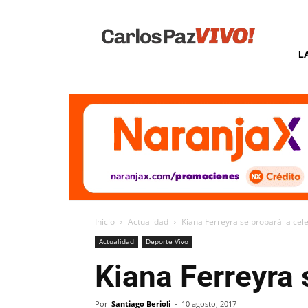
Carlos
Paz
Vivo
L
Inicio
Actualidad
Kiana Ferreyra se probará la cel
Actualidad
Deporte Vivo
Kiana Ferreyra 
Por
Santiago Berioli
-
10 agosto, 2017