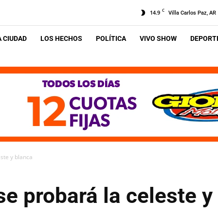
C
14.9
Villa Carlos Paz, AR
A CIUDAD
LOS HECHOS
POLÍTICA
VIVO SHOW
DEPORTE
este y blanca
se probará la celeste y