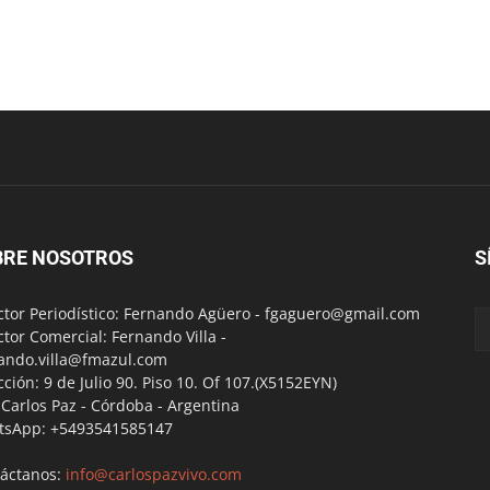
BRE NOSOTROS
S
ctor Periodístico: Fernando Agüero -
fgaguero@gmail.com
ctor Comercial: Fernando Villa -
ando.villa@fmazul.com
cción: 9 de Julio 90. Piso 10. Of 107.(X5152EYN)
a Carlos Paz - Córdoba - Argentina
tsApp: +5493541585147
áctanos:
info@carlospazvivo.com