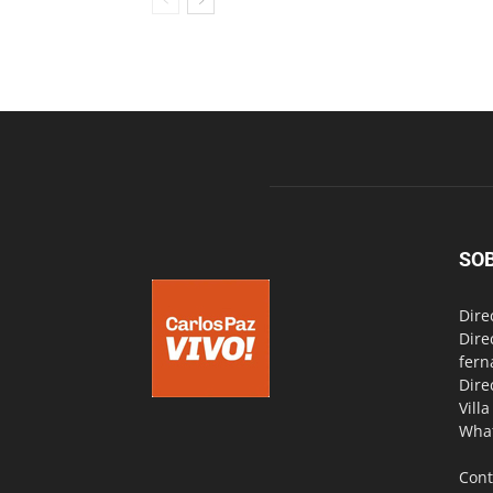
SO
Dire
Dire
fern
Dire
Vill
Wha
Cont