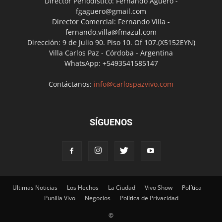
Director Periodístico: Fernando Agüero -
fgaguero@gmail.com
Director Comercial: Fernando Villa -
fernando.villa@fmazul.com
Dirección: 9 de Julio 90. Piso 10. Of 107.(X5152EYN)
Villa Carlos Paz - Córdoba - Argentina
WhatsApp: +5493541585147
Contáctanos:
info@carlospazvivo.com
SÍGUENOS
Ultimas Noticias
Los Hechos
La Ciudad
Vivo Show
Política
Punilla Vivo
Negocios
Política de Privacidad
©