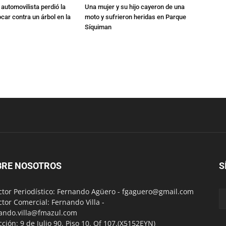
automovilista perdió la
Una mujer y su hijo cayeron de una
ocar contra un árbol en la
moto y sufrieron heridas en Parque
Síquiman
BRE NOSOTROS
S
ctor Periodístico: Fernando Agüero -
fgaguero@gmail.com
ctor Comercial: Fernando Villa -
ando.villa@fmazul.com
cción: 9 de Julio 90. Piso 10. Of 107.(X5152EYN)