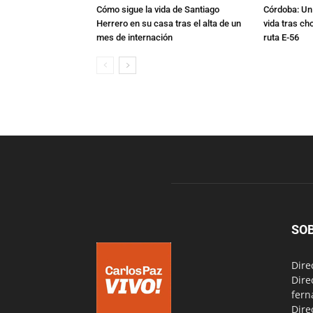
Cómo sigue la vida de Santiago
Córdoba: Un 
Herrero en su casa tras el alta de un
vida tras ch
mes de internación
ruta E-56
SO
Dire
Dire
fern
Dire