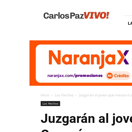
Carlos
Paz
Vivo
L
Inicio
Los Hechos
Juzgarán al joven que masacró 
Los Hechos
Juzgarán al jo