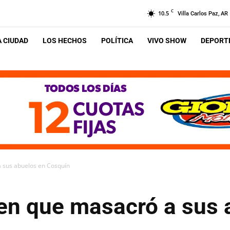
C
10.5
Villa Carlos Paz, AR
A CIUDAD
LOS HECHOS
POLÍTICA
VIVO SHOW
DEPORTE
a sus abuelos en Cosquín
ven que masacró a sus 