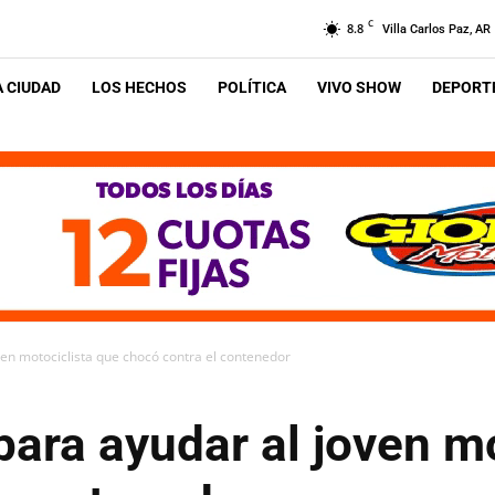
C
8.8
Villa Carlos Paz, AR
A CIUDAD
LOS HECHOS
POLÍTICA
VIVO SHOW
DEPORTE
ven motociclista que chocó contra el contenedor
ara ayudar al joven mo