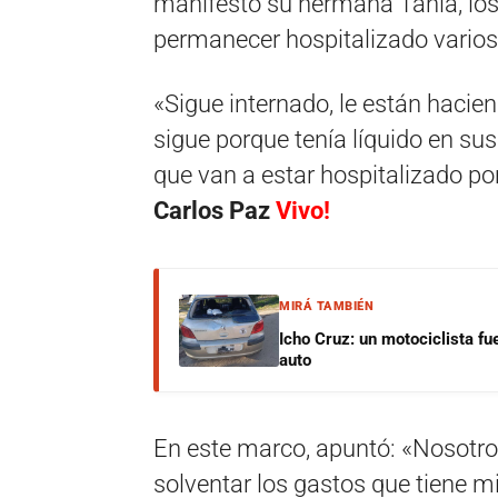
manifestó su hermana Tania, lo
permanecer hospitalizado varios
«Sigue internado, le están haci
sigue porque tenía líquido en su
que van a estar hospitalizado po
Carlos Paz
Vivo!
MIRÁ TAMBIÉN
Icho Cruz: un motociclista fu
auto
En este marco, apuntó: «Nosotro
solventar los gastos que tiene 