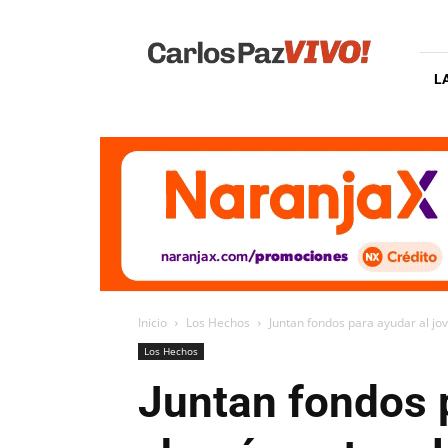
Carlos
Paz
Vivo
L
Inicio
Los Hechos
Juntan fondos para ayudar al jo
Los Hechos
Juntan fondos p