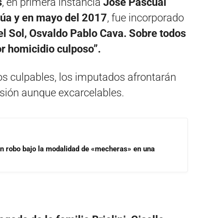
s
, en primera instancia
José Pascual
rúa y en mayo del 2017
, fue incorporado
el Sol, Osvaldo Pablo Cava. Sobre todos
por homicidio culposo”.
os culpables, los imputados afrontarán
isión aunque excarcelables.
un robo bajo la modalidad de «mecheras» en una