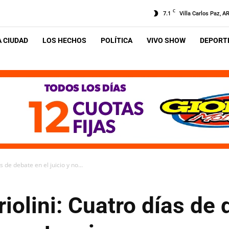
C
7.1
Villa Carlos Paz, A
A CIUDAD
LOS HECHOS
POLÍTICA
VIVO SHOW
DEPORTE
 de debate en el juicio y no...
iolini: Cuatro días de 