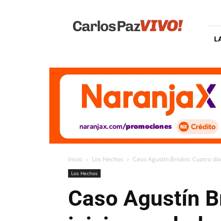
Carlos
Paz
Vivo
L
Inicio
Los Hechos
Caso Agustín Briolini: Cuatro días
Los Hechos
Caso Agustín Br