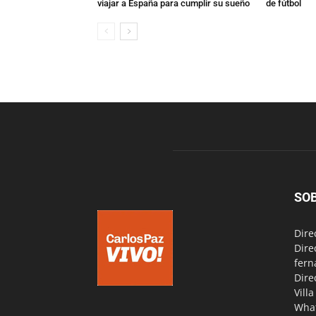
viajar a España para cumplir su sueño
de fútbol
SO
Dire
Dire
fern
Dire
Vill
Wha