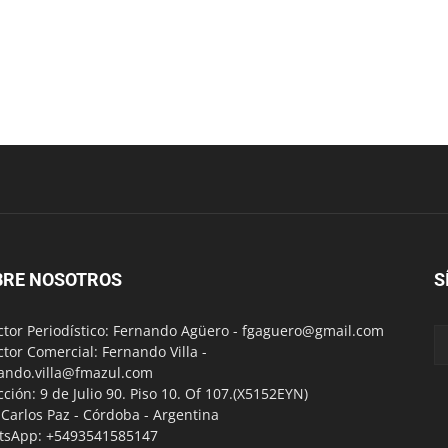
BRE NOSOTROS
S
ctor Periodístico: Fernando Agüero -
fgaguero@gmail.com
ctor Comercial: Fernando Villa -
ando.villa@fmazul.com
cción: 9 de Julio 90. Piso 10. Of 107.(X5152EYN)
a Carlos Paz - Córdoba - Argentina
tsApp: +5493541585147