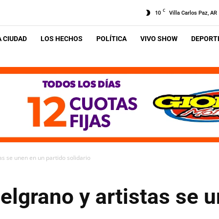
C
10
Villa Carlos Paz, AR
A CIUDAD
LOS HECHOS
POLÍTICA
VIVO SHOW
DEPORTE
as se unen en un partido solidario
lgrano y artistas se 