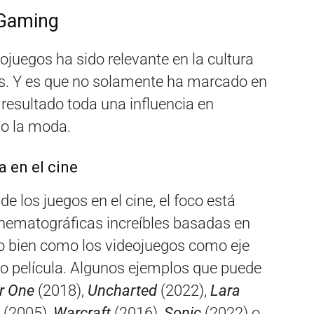
l Gaming
ojuegos ha sido relevante en la cultura
es. Y es que no solamente ha marcado en
 resultado toda una influencia en
 o la moda.
a en el cine
e los juegos en el cine, el foco está
inematográficas increíbles basadas en
 o bien como los videojuegos como eje
e o película. Algunos ejemplos que puede
r One
(2018),
Uncharted
(2022),
Lara
(2005),
Warcraft
(2016),
Sonic
(2022) o