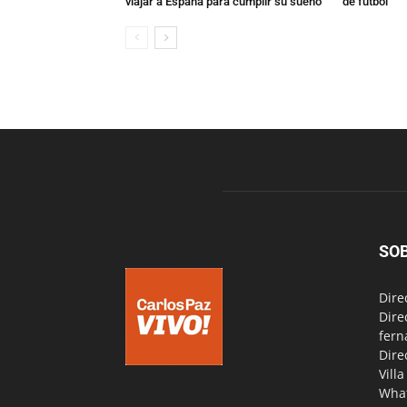
viajar a España para cumplir su sueño
de fútbol
SO
Dire
Dire
fern
Dire
Vill
Wha