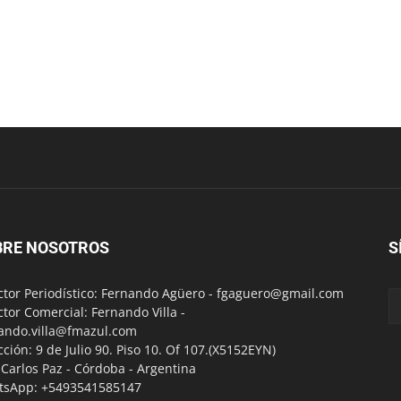
BRE NOSOTROS
S
ctor Periodístico: Fernando Agüero -
fgaguero@gmail.com
ctor Comercial: Fernando Villa -
ando.villa@fmazul.com
cción: 9 de Julio 90. Piso 10. Of 107.(X5152EYN)
a Carlos Paz - Córdoba - Argentina
tsApp: +5493541585147