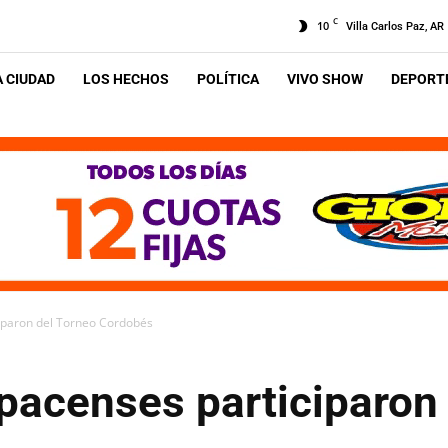
C
10
Villa Carlos Paz, AR
A CIUDAD
LOS HECHOS
POLÍTICA
VIVO SHOW
DEPORTE
iparon del Torneo Cordobés
pacenses participaron 