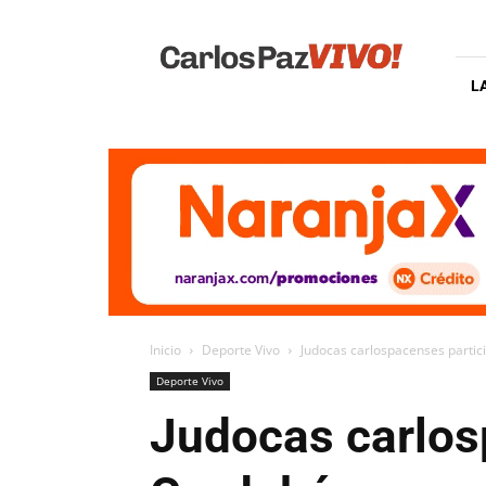
Carlos
Paz
Vivo
L
Inicio
Deporte Vivo
Judocas carlospacenses partic
Deporte Vivo
Judocas carlos