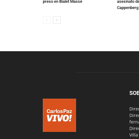
preso en Bialet Massé
asesinato de
Cappenberg
SO
Dire
Dire
fern
Dire
Vill