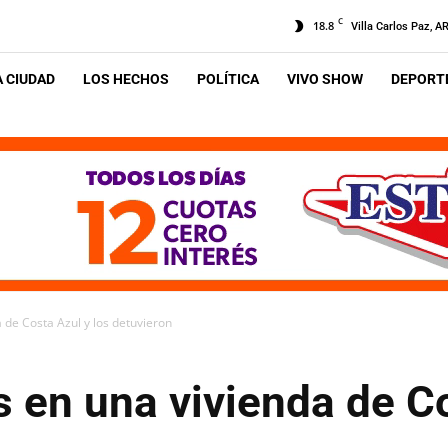
C
18.8
Villa Carlos Paz, A
A CIUDAD
LOS HECHOS
POLÍTICA
VIVO SHOW
DEPORTE
de Costa Azul y los detuvieron
 en una vivienda de Co