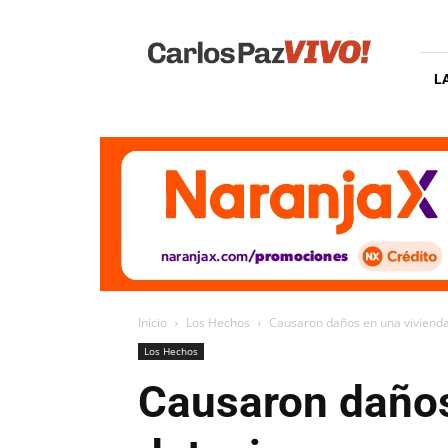
Carlos
Paz
Vivo
L
Inicio
Los Hechos
Causaron daños en una vivienda 
Los Hechos
Causaron daños