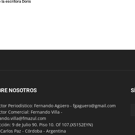
 la escritora Doris
BRE NOSOTROS
S
ctor Periodístico: Fernando Agüero -
fgaguero@gmail.com
ctor Comercial: Fernando Villa -
ando.villa@fmazul.com
cción: 9 de Julio 90. Piso 10. Of 107.(X5152EYN)
a Carlos Paz - Córdoba - Argentina