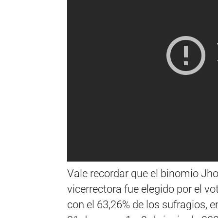
Vale recordar que el binomio Jho
vicerrectora fue elegido por el v
con el 63,26% de los sufragios, e