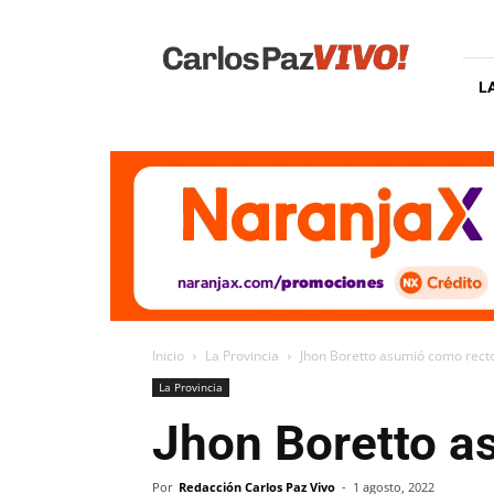
Carlos
Paz
Vivo
L
Inicio
La Provincia
Jhon Boretto asumió como rect
La Provincia
Jhon Boretto a
Por
Redacción Carlos Paz Vivo
-
1 agosto, 2022