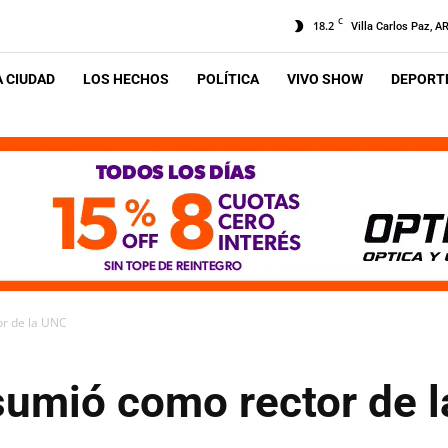
C
18.2
Villa Carlos Paz, A
A CIUDAD
LOS HECHOS
POLÍTICA
VIVO SHOW
DEPORTE
or de la UNC
sumió como rector de 