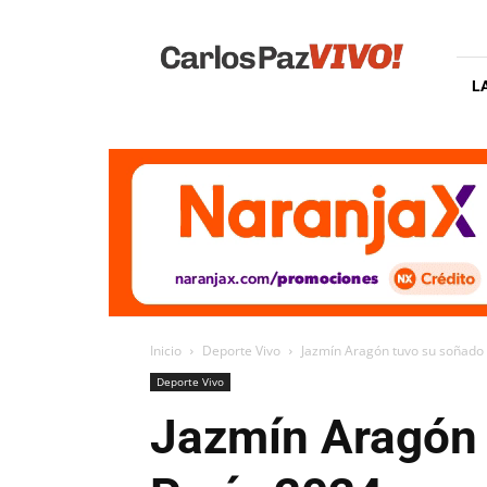
Carlos
Paz
Vivo
L
Inicio
Deporte Vivo
Jazmín Aragón tuvo su soñado 
Deporte Vivo
Jazmín Aragón 