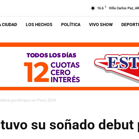
C
16.6
Villa Carlos Paz, A
A CIUDAD
LOS HECHOS
POLÍTICA
VIVO SHOW
DEPORTE
debut paralímpico en París 2024
tuvo su soñado debut 