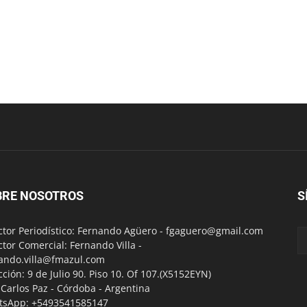
BRE NOSOTROS
S
ctor Periodístico: Fernando Agüero -
fgaguero@gmail.com
ctor Comercial: Fernando Villa -
ando.villa@fmazul.com
cción: 9 de Julio 90. Piso 10. Of 107.(X5152EYN)
a Carlos Paz - Córdoba - Argentina
tsApp: +5493541585147