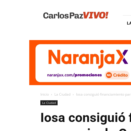
Carlos
Paz
Vivo
L
Inicio
La Ciudad
Iosa consiguió financiamiento para
La Ciudad
Iosa consiguió 