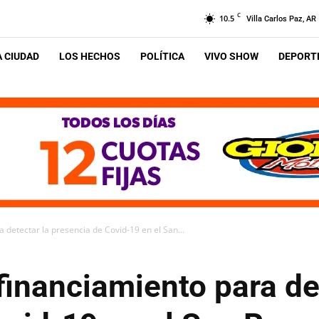
C
10.5
Villa Carlos Paz, AR
A CIUDAD
LOS HECHOS
POLÍTICA
VIVO SHOW
DEPORTE
 detectar la presencia de Covid-19 en el San...
financiamiento para de